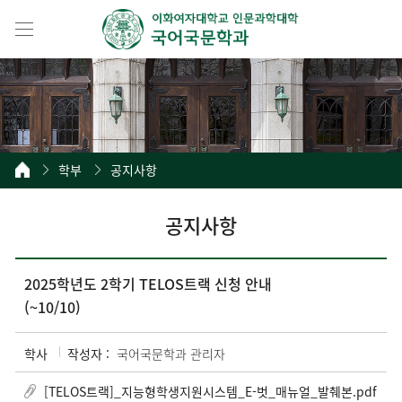
학부
공지사항
공지사항
2025학년도 2학기 TELOS트랙 신청 안내
(~10/10)
학사
작성자 :
국어국문학과 관리자
[TELOS트랙]_지능형학생지원시스템_E-벗_매뉴얼_발췌본.pdf