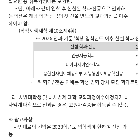
필요한 총 취득학점에는 포함됨.
- 단, 아래와 같이 입학 후 신설된 학과·전공으로 전과하
는 학생은 해당 학과·전공의 첫 신설 연도의 교과과정을 이수
하여야 함.
(학칙시행세칙 제10조제4항)
※ 2026 전과 기준 ‘학생 입학년도 이후 신설 학과·
신설 학과
·
전공
인공지능학과
2
데이터사이언스학과
2
융합전자반도체공학부 지능형반도체공학전공
2
-
위 학과/ 전공 외에는 학생 입학 당시 모집 학과로
라. 사범대학생 및 비사범계 대학 교직과정이수예정자가 비
사범계 대학으로 전과할 경우, 교원자격증을 취득할 수 없음.
※ 참고사항
- 사범대로의 전입은 2023학년도 입학생에 한하여 신청 가
능