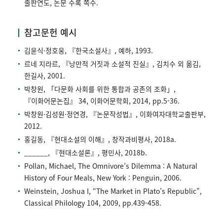
출판연도, 논문 수록 쪽수.
참고문헌 예시
김윤식·정호웅, 『한국소설사』, 예하, 1993.
르네 지라르, 『낭만적 거짓과 소설적 진실』, 김치수 외 옮김,
한길사, 2001.
박창원, 「다문화 사회를 위한 통합과 공존의 조화」,
『이화어문논집』 34, 이화어문학회, 2014, pp.5-36.
박창원·김성원·정연경, 『논문작성법』, 이화여자대학교출판부,
2012.
홍길동, 『현대소설의 이해』, 창작과비평사, 2018a.
______, 『현대소설론』, 평민사, 2018b.
Pollan, Michael, The Omnivore’s Dilemma : A Natural
History of Four Meals, New York : Penguin, 2006.
Weinstein, Joshua I, “The Market in Plato’s Republic”,
Classical Philology 104, 2009, pp.439-458.