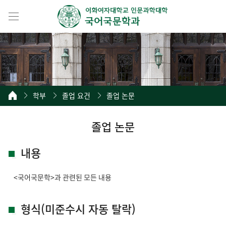
학부
졸업 요건
졸업 논문
졸업 논문
내용
<국어국문학>과 관련된 모든 내용
형식(미준수시 자동 탈락)