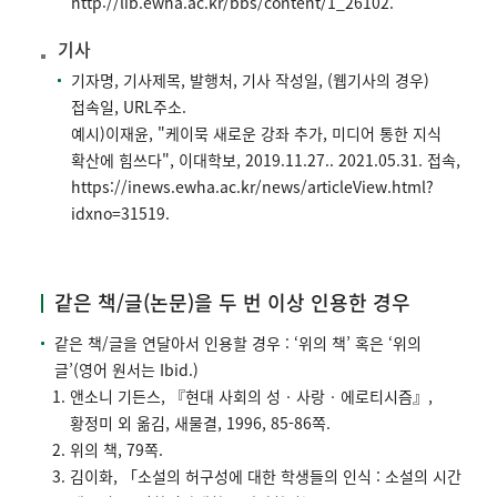
http://lib.ewha.ac.kr/bbs/content/1_26102.
기사
기자명, 기사제목, 발행처, 기사 작성일, (웹기사의 경우)
접속일, URL주소.
예시)이재윤, "케이묵 새로운 강좌 추가, 미디어 통한 지식
확산에 힘쓰다", 이대학보, 2019.11.27.. 2021.05.31. 접속,
https://inews.ewha.ac.kr/news/articleView.html?
idxno=31519.
같은 책/글(논문)을 두 번 이상 인용한 경우
같은 책/글을 연달아서 인용할 경우 : ‘위의 책’ 혹은 ‘위의
글’(영어 원서는 Ibid.)
앤소니 기든스, 『현대 사회의 성‧사랑‧에로티시즘』,
황정미 외 옮김, 새물결, 1996, 85-86쪽.
위의 책, 79쪽.
김이화, 「소설의 허구성에 대한 학생들의 인식 : 소설의 시간