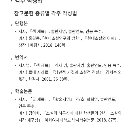
각주 작성법
참고문헌 종류별 각주 작성법
단행본
저자, 『책 제목』, 출판사명, 출판연도, 인용 쪽수.
예시) 홍길동, ｢현대소설연구의 방향｣, 『현대소설의 이해』,
창작과비평사, 2018, 146쪽.
번역서
저자명, 『책 제목』, 역자 명, 출판사명, 출판연도, 인용 쪽수.
예시) 르네 지라르, 『낭만적 거짓과 소설적 진실』, 김치수 외
옮김, 한길사, 2001, 36-38쪽.
학술논문
저자, 「글 제목」, 『학술지명』 권/호, 학회명, 출판연도,
인용 쪽수.
예시) 김이화, 「소설의 허구성에 대한 학생들의 인식 : 소설의
시간 재구성」, 이화여자대학교 박사학위논문, 2018, 87쪽.